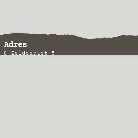
Adres
Zeldenrust 5
1671GW Medemblik
KVK 61182095
ANBI
Contact
0227-745764