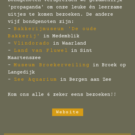
bondgenoten verspreiden we gezamenlijk
'propaganda' om onze leuke én leerzame
uitjes te komen bezoeken. De andere
vijf bondgenoten zijn:
-
Bakkerijmuseum 'De oude
Bakkerij'
in Medemblik
-
Vlindorado
in Waarland
-
Land van Fluwel
in Sint
Maartenszee
-
Museum Broekerveiling
in Broek op
Langedijk
-
Zee Aquarium
in Bergen aan Zee
Kom ons alle 6 zeker eens bezoeken!!
Website